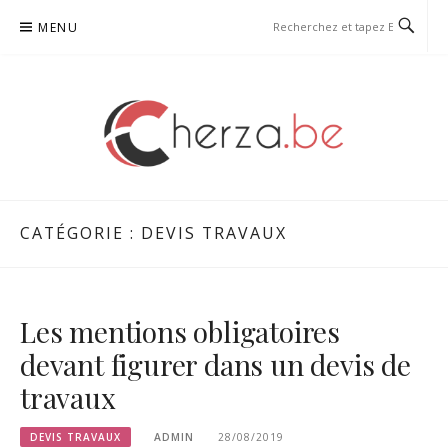
Aller
MENU
au
contenu
CHERZA
CATÉGORIE :
DEVIS TRAVAUX
Les mentions obligatoires
devant figurer dans un devis de
travaux
DEVIS TRAVAUX
ADMIN
28/08/2019