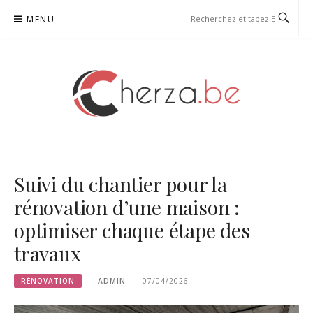
Aller
MENU
au
contenu
CHERZA
Suivi du chantier pour la
rénovation d’une maison :
optimiser chaque étape des
travaux
RÉNOVATION
ADMIN
07/04/2026