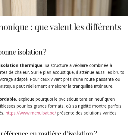
onique : que valent les différents
bonne isolation ?
isolation thermique
. Sa structure alvéolaire combinée à
tes de chaleur. Sur le plan acoustique, il atténue aussi les bruits
n vitrage adapté. Pour ceux vivant près d’une route passante ou
stique peut réellement améliorer la tranquillité intérieure.
bordable
, explique pourquoi le pvc séduit tant en neuf qu’en
iblesses pour les grands formats, où sa rigidité montre parfois
sés,
https://www.menuibat.be/
présente des solutions variées
 référence en matière d’isolation ?