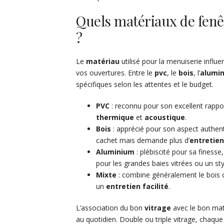
Quels matériaux de fenê
?
Le
matériau
utilisé pour la menuiserie influe
vos ouvertures. Entre le
pvc
, le
bois
, l’
alumi
spécifiques selon les attentes et le budget.
PVC
: reconnu pour son excellent rappor
thermique
et
acoustique
.
Bois
: apprécié pour son aspect authen
cachet mais demande plus d’
entretien
Aluminium
: plébiscité pour sa finess
pour les grandes baies vitrées ou un st
Mixte
: combine généralement le bois cô
un
entretien facilité
.
L’association du bon
vitrage
avec le bon mat
au quotidien. Double ou triple vitrage, chaque 