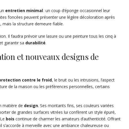
 un
entretien minimal
: un coup d’éponge occasionnel leur
intes foncées peuvent présenter une légère décoloration après
l, mais la structure demeure fiable.
on. Il faudra prévoir une lasure ou une peinture tous les cinq à
et garantir sa
durabilité
.
ation et nouveaux designs de
protection contre le froid
, le bruit ou les intrusions, l’aspect
ecture de la maison ou les préférences personnelles, certains
n matière de
design
. Ses montants fins, ses couleurs variées
rter de grandes surfaces vitrées lui confèrent un style épuré,
 Le
bois
continue de charmer les amateurs d’authenticité. Offrant
, il s’accorde à merveille avec une ambiance chaleureuse ou