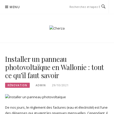
Aller
MENU
au
contenu
CHERZA
Installer un panneau
photovoltaïque en Wallonie : tout
ce qu’il faut savoir
RÉNOVATION
ADMIN
29/10/2021
De nos jours, le règlement des factures (eau et électricité) est l’une
des dépenses qui grugent les revenues mensuelles. Cependant, il