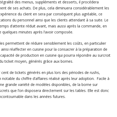
ntégralité des menus, suppléments et desserts, il procédera
ement de ses achats. De plus, cela diminuera considérablement les
’expérience du client en sera par conséquent plus agréable, ce
tations du personnel ainsi que les clients attendant à sa suite. Le
n temps d’attente réduit avant, mais aussi après la commande, en
eine quelques minutes après l’avoir composée.
s permettent de réduire sensiblement les coûts, en particulier
t ainsi réaffecter en cuisine pour la consacrer à la préparation de
pacité de production en cuisine qui pourra répondre au surcroit
u ticket moyen, générés grâce aux bornes.
 cent de tickets générés en plus lors des périodes de rushs,
notable du chiffre d’affaires réalisé après leur adoption. Facile à
une grande variété de modèles disponibles, de la borne sur
screts que l’on disposera directement sur les tables. Elle est donc
incontournable dans les années futures.