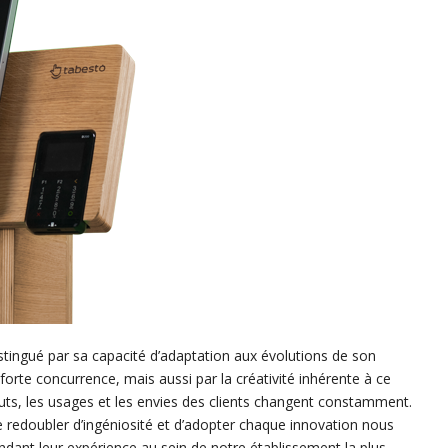
istingué par sa capacité d’adaptation aux évolutions de son
forte concurrence, mais aussi par la créativité inhérente à ce
uts, les usages et les envies des clients changent constamment.
 redoubler d’ingéniosité et d’adopter chaque innovation nous
endant leur expérience au sein de notre établissement la plus