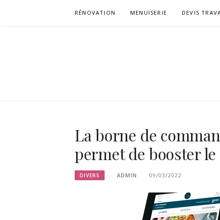
Aller
RÉNOVATION
MENUISERIE
DEVIS TRAV
au
contenu
CHERZA
La borne de command
permet de booster le c
ADMIN
09/03/2022
DIVERS