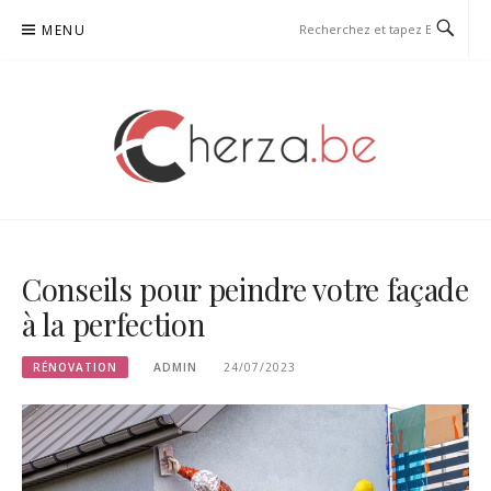
Aller
MENU
au
contenu
CHERZA
Conseils pour peindre votre façade
à la perfection
RÉNOVATION
ADMIN
24/07/2023