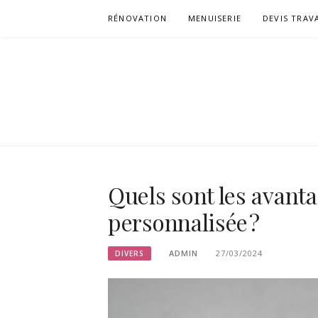
Aller
RÉNOVATION
MENUISERIE
DEVIS TRAV
au
contenu
CHERZA
Quels sont les avant
personnalisée ?
ADMIN
27/03/2024
DIVERS