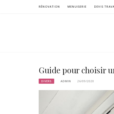
Aller
RÉNOVATION
MENUISERIE
DEVIS TRAV
au
contenu
CHERZA
Guide pour choisir u
ADMIN
26/09/2020
DIVERS