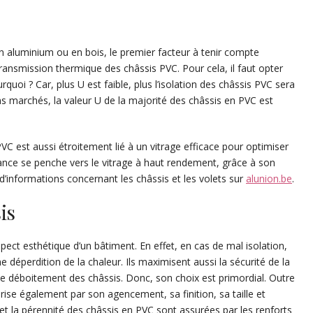
 en aluminium ou en bois, le premier facteur à tenir compte
ransmission thermique des châssis PVC. Pour cela, il faut opter
quoi ? Car, plus U est faible, plus l’isolation des châssis PVC sera
ns marchés, la valeur U de la majorité des châssis en PVC est
PVC est aussi étroitement lié à un vitrage efficace pour optimiser
ndance se penche vers le vitrage à haut rendement, grâce à son
’informations concernant les châssis et les volets sur
alunion.be
.
is
aspect esthétique d’un bâtiment. En effet, en cas de mal isolation,
e déperdition de la chaleur. Ils maximisent aussi la sécurité de la
a le déboitement des châssis. Donc, son choix est primordial. Outre
rise également par son agencement, sa finition, sa taille et
é et la pérennité des châssis en PVC sont assurées par les renforts