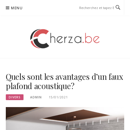
Aller
MENU
au
contenu
CHERZA
Quels sont les avantages d’un faux
plafond acoustique ?
DIVERS
ADMIN
15/01/2021